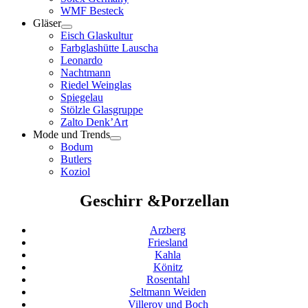
WMF Besteck
Gläser
Menü
Eisch Glaskultur
öffnen
Farbglashütte Lauscha
Leonardo
Nachtmann
Riedel Weinglas
Spiegelau
Stölzle Glasgruppe
Zalto Denk’Art
Mode und Trends
Menü
Bodum
öffnen
Butlers
Koziol
Geschirr &Porzellan
Arzberg
Friesland
Kahla
Könitz
Rosentahl
Seltmann Weiden
Villeroy und Boch