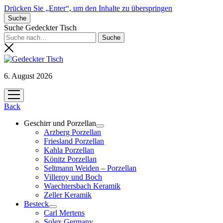
Drücken Sie „Enter“, um den Inhalte zu überspringen
Suche
Suche Gedeckter Tisch
6. August 2026
Menü
öffnen
Back
Geschirr und Porzellan
Menü
Arzberg Porzellan
öffnen
Friesland Porzellan
Kahla Porzellan
Könitz Porzellan
Seltmann Weiden – Porzellan
Villeroy und Boch
Waechtersbach Keramik
Zeller Keramik
Besteck
Menü
Carl Mertens
öffnen
Solex Germany