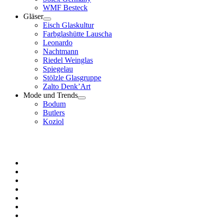
WMF Besteck
Gläser
Menü
Eisch Glaskultur
öffnen
Farbglashütte Lauscha
Leonardo
Nachtmann
Riedel Weinglas
Spiegelau
Stölzle Glasgruppe
Zalto Denk’Art
Mode und Trends
Menü
Bodum
öffnen
Butlers
Koziol