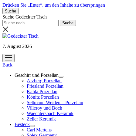
Drücken Sie „Enter“, um den Inhalte zu überspringen
Suche
Suche Gedeckter Tisch
7. August 2026
Menü
öffnen
Back
Geschirr und Porzellan
Menü
Arzberg Porzellan
öffnen
Friesland Porzellan
Kahla Porzellan
Könitz Porzellan
Seltmann Weiden – Porzellan
Villeroy und Boch
Waechtersbach Keramik
Zeller Keramik
Besteck
Menü
Carl Mertens
öffnen
Solex Germany